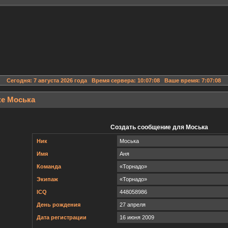
Сегодня: 7 августа 2026 года Время сервера: 10:07:08 Ваше время: 7:07:08
ке Моська
Создать сообщение для Моська
Ник
Моська
Имя
Аня
Команда
«Торнадо»
Экипаж
«Торнадо»
ICQ
448058986
День рождения
27 апреля
Дата регистрации
16 июня 2009